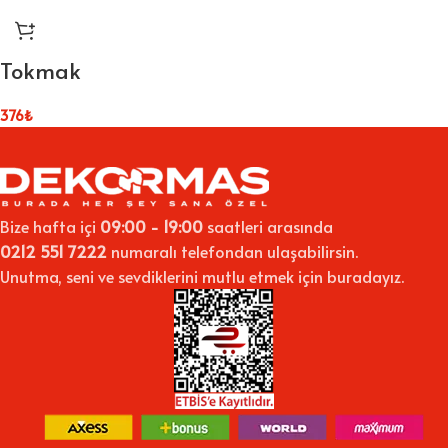
Tokmak
376
₺
Bize hafta içi
09:00 - 19:00
saatleri arasında
0212 551 7222
numaralı telefondan ulaşabilirsin.
Unutma, seni ve sevdiklerini mutlu etmek için buradayız.