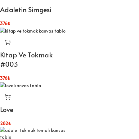
Adaletin Simgesi
376
₺
Kitap Ve Tokmak
#003
376
₺
Love
282
₺