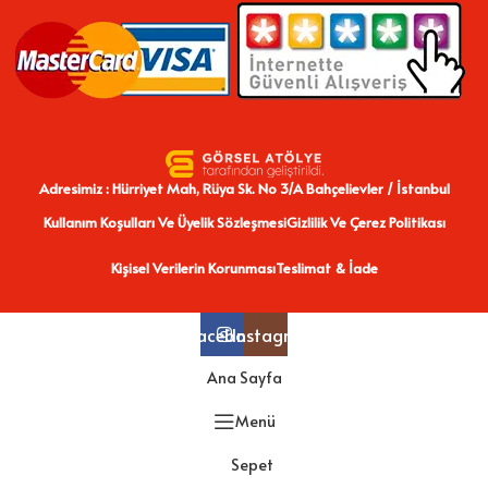
Adresimiz : Hürriyet Mah, Rüya Sk. No 3/A Bahçelievler / İstanbul
Kullanım Koşulları Ve Üyelik Sözleşmesi
Gizlilik Ve Çerez Politikası
Kişisel Verilerin Korunması
Teslimat & İade
Facebook
Instagram
Ana Sayfa
Menü
Sepet