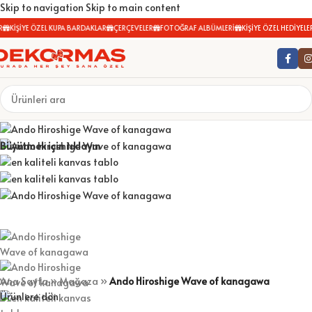
Skip to navigation
Skip to main content
KİŞİYE ÖZEL KUPA BARDAKLAR
ÇERÇEVELER
FOTOĞRAF ALBÜMLERİ
KİŞİYE ÖZEL HEDİYELER
Büyütmek için tıklayın
Ana Sayfa
»
Mağaza
»
Ando Hiroshige Wave of kanagawa
Ürünlere dön