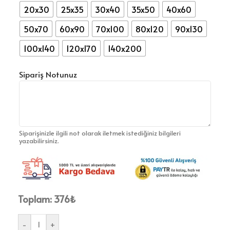
20x30
25x35
30x40
35x50
40x60
50x70
60x90
70x100
80x120
90x130
100x140
120x170
140x200
Sipariş Notunuz
Siparişinizle ilgili not olarak iletmek istediğiniz bilgileri
yazabilirsiniz.
Toplam:
376
₺
-
+