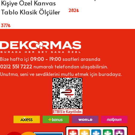
Kişiye Özel Kanvas
Tablo Klasik Ölçüler
282
₺
377
₺
Bize hafta içi
09:00 - 19:00
saatleri arasında
0212 551 7222
numaralı telefondan ulaşabilirsin.
Unutma, seni ve sevdiklerini mutlu etmek için buradayız.