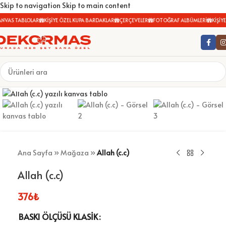
Skip to navigation
Skip to main content
NVAS TABLOLAR
KİŞİYE ÖZEL KUPA BARDAKLAR
ÇERÇEVELER
FOTOĞRAF ALBÜMLERİ
KİŞİYE
Büyütmek için tıklayın
Ana Sayfa
»
Mağaza
»
Allah (c.c)
Allah (c.c)
376
₺
BASKI ÖLÇÜSÜ KLASIK