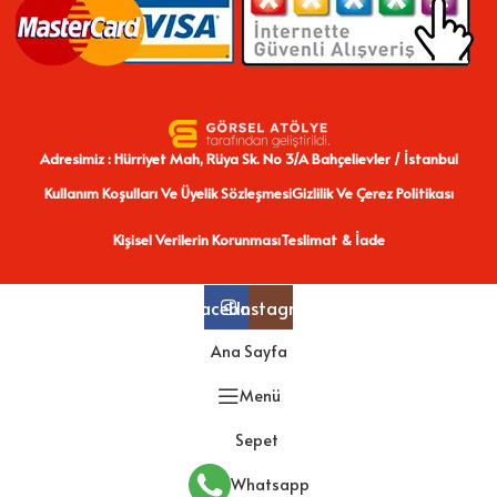
Adresimiz : Hürriyet Mah, Rüya Sk. No 3/A Bahçelievler / İstanbul
Kullanım Koşulları Ve Üyelik Sözleşmesi
Gizlilik Ve Çerez Politikası
Kişisel Verilerin Korunması
Teslimat & İade
Facebook
Instagram
Ana Sayfa
Menü
Sepet
Whatsapp