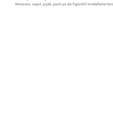
Manzara, soyut, çiçek, yazılı ya da figüratif modellerle tar
Ek bilgi
Değerlendirmeler (0)
Güvenli Alışveriş
İlgili ürünler
Kitap ve Tokmak #002
376
₺
Love
282
₺