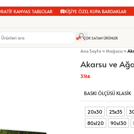
F KANVAS TABLOLAR
KİŞİYE ÖZEL KUPA BARDAKLAR
ÇE
ÇOK SATAN ÜRÜNLER
Ana Sayfa
»
Mağaza
»
Aka
Akarsu ve Ağa
376
₺
BASKI ÖLÇÜSÜ KLASIK
20x30
25x35
3
80x120
90x130