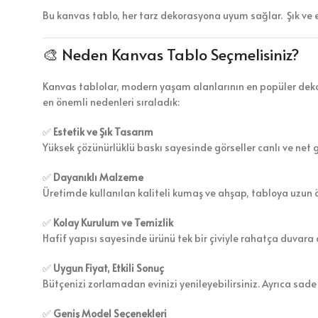
Bu kanvas tablo, her tarz dekorasyona uyum sağlar. Şık ve 
🎨 Neden Kanvas Tablo Seçmelisiniz?
Kanvas tablolar, modern yaşam alanlarının en popüler dekor
en önemli nedenleri sıraladık:
✅
Estetik ve Şık Tasarım
Yüksek çözünürlüklü baskı sayesinde görseller canlı ve net 
✅
Dayanıklı Malzeme
Üretimde kullanılan kaliteli kumaş ve ahşap, tabloya uzun 
✅
Kolay Kurulum ve Temizlik
Hafif yapısı sayesinde ürünü tek bir çiviyle rahatça duvara a
✅
Uygun Fiyat, Etkili Sonuç
Bütçenizi zorlamadan evinizi yenileyebilirsiniz. Ayrıca sade
✅
Geniş Model Seçenekleri