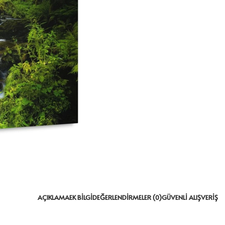
AÇIKLAMA
EK BILGI
DEĞERLENDIRMELER (0)
GÜVENLI ALIŞVERIŞ