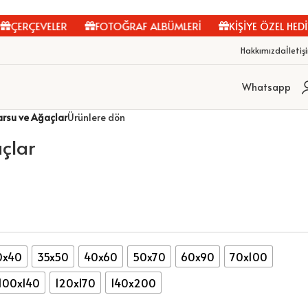
RÇEVELER
FOTOĞRAF ALBÜMLERİ
KİŞİYE ÖZEL HEDİYELE
Hakkımızda
İletiş
Whatsapp
rsu ve Ağaçlar
Ürünlere dön
çlar
0x40
35x50
40x60
50x70
60x90
70x100
100x140
120x170
140x200