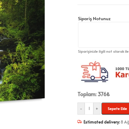
Sipariş Notunuz
Siparişinizle ilgili not olarak il
Toplam:
376
₺
-
+
Sepete Ekle
Estimated delivery:
8 Ağ