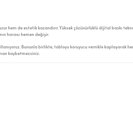
ur hem de estetik kazandırır. Yüksek çözünürlüklü dijital baskı teknol
amın havası hemen değişir.
ullanıyoruz. Bununla birlikte, tabloyu koruyucu vernikle kaplayarak h
aman kaybetmezsiniz.