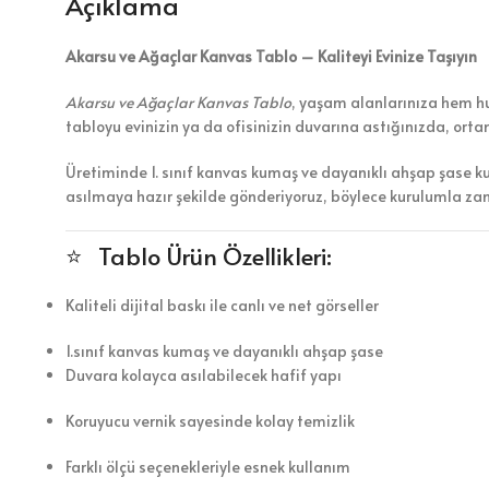
Açıklama
Akarsu ve Ağaçlar Kanvas Tablo – Kaliteyi Evinize Taşıyın
Akarsu ve Ağaçlar Kanvas Tablo
, yaşam alanlarınıza hem huz
tabloyu evinizin ya da ofisinizin duvarına astığınızda, ort
Üretiminde 1. sınıf kanvas kumaş ve dayanıklı ahşap şase k
asılmaya hazır şekilde gönderiyoruz, böylece kurulumla z
⭐ Tablo Ürün Özellikleri:
Kaliteli dijital baskı ile canlı ve net görseller
1.sınıf kanvas kumaş ve dayanıklı ahşap şase
Duvara kolayca asılabilecek hafif yapı
Koruyucu vernik sayesinde kolay temizlik
Farklı ölçü seçenekleriyle esnek kullanım