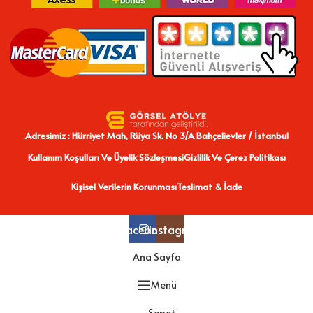
Adresimiz : Hürriyet Mah, Rüya Sk. No 3/A Bahçelievler / İstanbul
Kullanım Koşulları Ve Üyelik Sözleşmesi
Gizlilik Ve Çerez Politikası
Kişisel Verilerin Korunması
Teslimat & İade
Facebook
Instagram
Ana Sayfa
Menü
Sepet