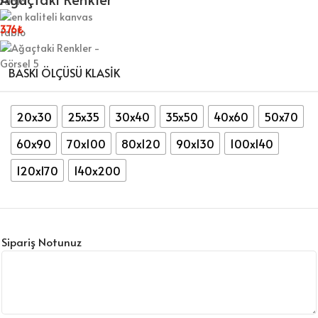
376
₺
BASKI ÖLÇÜSÜ KLASIK
20x30
25x35
30x40
35x50
40x60
50x70
60x90
70x100
80x120
90x130
100x140
120x170
140x200
Sipariş Notunuz