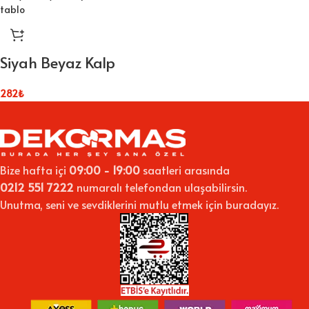
Siyah Beyaz Kalp
282
₺
Bize hafta içi
09:00 - 19:00
saatleri arasında
0212 551 7222
numaralı telefondan ulaşabilirsin.
Unutma, seni ve sevdiklerini mutlu etmek için buradayız.