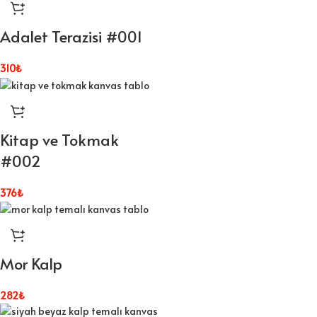
Adalet Terazisi #001
310
₺
Kitap ve Tokmak
#002
376
₺
Mor Kalp
282
₺