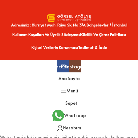
Adresimiz : Hürriyet Mah, Rüya Sk. No 3/A Bahçelievler / İstanbul
Kullanım Koşulları Ve Üyelik Sözleşmesi
Gizlilik Ve Çerez Politikası
Kişisel Verilerin Korunması
Teslimat & İade
Facebook
Instagram
Ana Sayfa
Menü
Sepet
Whatsapp
Hesabım
Web sitemizdeki deneyiminizi iyileştirmek için çerezler kullanıyoruz.