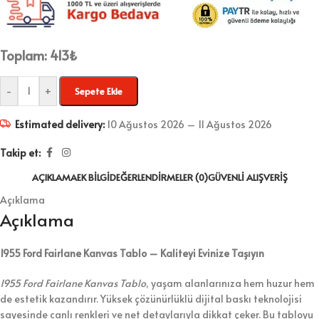
Toplam:
413
₺
-
+
Sepete Ekle
Estimated delivery:
10 Ağustos 2026 – 11 Ağustos 2026
Takip et:
AÇIKLAMA
EK BILGI
DEĞERLENDIRMELER (0)
GÜVENLI ALIŞVERIŞ
Açıklama
Açıklama
1955 Ford Fairlane Kanvas Tablo – Kaliteyi Evinize Taşıyın
1955 Ford Fairlane Kanvas Tablo
, yaşam alanlarınıza hem huzur hem
de estetik kazandırır. Yüksek çözünürlüklü dijital baskı teknolojisi
sayesinde canlı renkleri ve net detaylarıyla dikkat çeker. Bu tabloyu