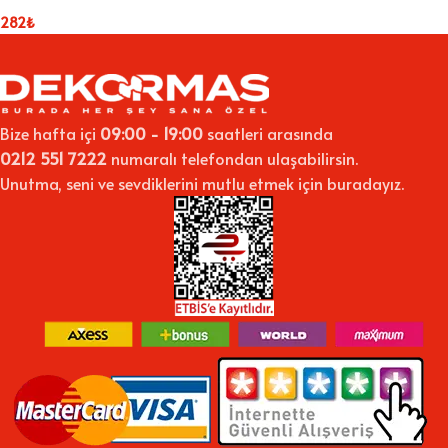
282
₺
Bize hafta içi
09:00 - 19:00
saatleri arasında
0212 551 7222
numaralı telefondan ulaşabilirsin.
Unutma, seni ve sevdiklerini mutlu etmek için buradayız.