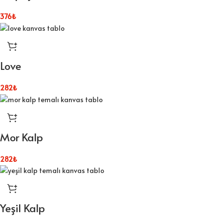
376
₺
Love
282
₺
Mor Kalp
282
₺
Yeşil Kalp