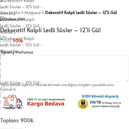
Ana Sayfa
»
Mağaza
»
Dekoratif Kalpli Ledli Süsler – 12’li Gül
Ürünlere dön
Dekoratif Kalpli Ledli Süsler – 12’li Gül
900
₺
1.200
₺
Sipariş Notunuz
Siparişinizle ilgili not olarak iletmek istediğiniz bilgileri yazabilirsiniz.
Toplam:
900
₺