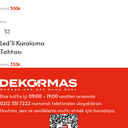
300
₺
420
₺
Satış
Led’li Karalama
Tahtası
330
₺
480
₺
Bize hafta içi
09:00 - 19:00
saatleri arasında
0212 551 7222
numaralı telefondan ulaşabilirsin.
Unutma, seni ve sevdiklerini mutlu etmek için buradayız.