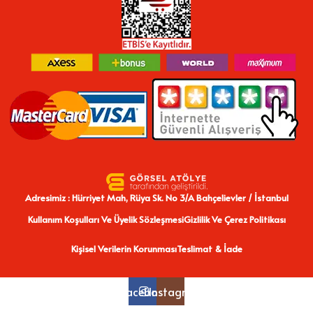
Adresimiz : Hürriyet Mah, Rüya Sk. No 3/A Bahçelievler / İstanbul
Kullanım Koşulları Ve Üyelik Sözleşmesi
Gizlilik Ve Çerez Politikası
Kişisel Verilerin Korunması
Teslimat & İade
Facebook
Instagram