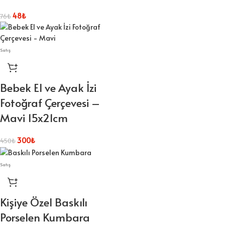
48
₺
76
₺
Satış
Bebek El ve Ayak İzi
Fotoğraf Çerçevesi –
Mavi 15x21cm
300
₺
450
₺
Satış
Kişiye Özel Baskılı
Porselen Kumbara