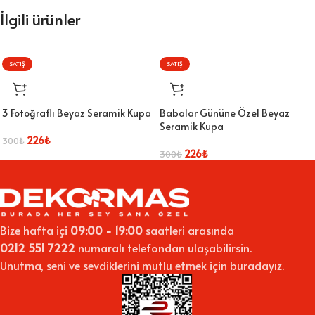
İlgili ürünler
SATIŞ
SATIŞ
3 Fotoğraflı Beyaz Seramik Kupa
Babalar Gününe Özel Beyaz
Seramik Kupa
226
₺
300
₺
226
₺
300
₺
Bize hafta içi
09:00 - 19:00
saatleri arasında
0212 551 7222
numaralı telefondan ulaşabilirsin.
Unutma, seni ve sevdiklerini mutlu etmek için buradayız.