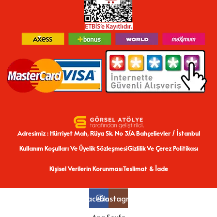
Adresimiz : Hürriyet Mah, Rüya Sk. No 3/A Bahçelievler / İstanbul
Kullanım Koşulları Ve Üyelik Sözleşmesi
Gizlilik Ve Çerez Politikası
Kişisel Verilerin Korunması
Teslimat & İade
Facebook
Instagram