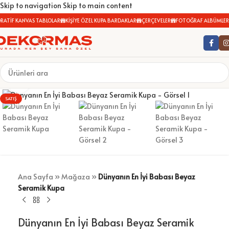
Skip to navigation
Skip to main content
ATİF KANVAS TABLOLAR
KİŞİYE ÖZEL KUPA BARDAKLAR
ÇERÇEVELER
FOTOĞRAF ALBÜMLERİ
Büyütmek için tıklayın
SATIŞ
Ana Sayfa
»
Mağaza
»
Dünyanın En İyi Babası Beyaz
Seramik Kupa
Dünyanın En İyi Babası Beyaz Seramik