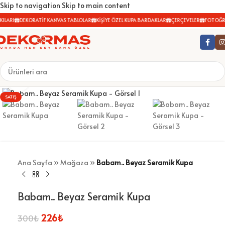
Skip to navigation
Skip to main content
ILARI
DEKORATİF KANVAS TABLOLAR
KİŞİYE ÖZEL KUPA BARDAKLAR
ÇERÇEVELER
FOTOĞRA
Büyütmek için tıklayın
SATIŞ
Ana Sayfa
»
Mağaza
»
Babam.. Beyaz Seramik Kupa
Babam.. Beyaz Seramik Kupa
226
₺
300
₺