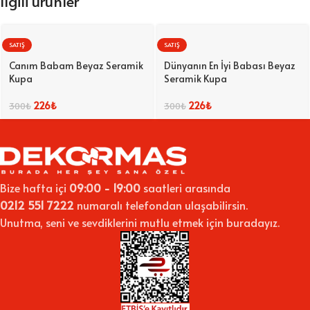
İlgili ürünler
SATIŞ
SATIŞ
Canım Babam Beyaz Seramik
Dünyanın En İyi Babası Beyaz
Kupa
Seramik Kupa
226
₺
226
₺
300
₺
300
₺
Bize hafta içi
09:00 - 19:00
saatleri arasında
0212 551 7222
numaralı telefondan ulaşabilirsin.
Unutma, seni ve sevdiklerini mutlu etmek için buradayız.