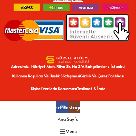
Adresimiz : Hürriyet Mah, Rüya Sk. No 3/A Bahçelievler / İstanbul
Kullanım Koşulları Ve Üyelik Sözleşmesi
Gizlilik Ve Çerez Politikası
Kişisel Verilerin Korunması
Teslimat & İade
Facebook
Instagram
Ana Sayfa
Menü