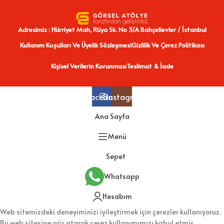
Adresimiz : Hürriyet Mah, Rüya Sk. No 3/A Bahçelievler / İstanbul
Kullanım Koşulları Ve Üyelik Sözleşmesi
Gizlilik Ve Çerez Politikası
Kişisel Verilerin Korunması
Teslimat & İade
Facebook
Instagram
Ana Sayfa
Menü
Sepet
Whatsapp
Hesabım
Web sitemizdeki deneyiminizi iyileştirmek için çerezler kullanıyoruz.
Bu web sitesine göz atarak çerez kullanımımızı kabul etmiş