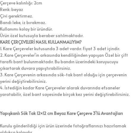
Çerçeve kalınlığı: 2cm
Renk: beyaz
Çivi gerektirmez.
Bandı leke, iz bırakmaz.
Kullanımı kolay bir üründür.
Ürün özel kutusuyla beraber satılmaktadır.
KARE ÇERÇEVELERİ NASIL KULLANMALIYIM?
1. Kare Çerçeveler kutusunda 3 adet vardır. Fiyat 3 adet içindir.
2. Kare Çerçeveler’in arkasında kendiliğinden yapışan Özel bir çift
taraflı bant bulunmaktadır. Bu bandın üzerindeki koruyucuyu
çıkartarak duvara yapıştırabilirsiniz.
3. Kare Çerçevenin arkasında sök-tak bant olduğu için çerçevenin
yerini değiştirebilirsiniz.
4. İstediğin kadar Kare Çerçeveler alarak duvarında efsaneler
yaratabilir, özel bant sayesinde birçok kez yerini değiştirebilirsiniz.
Yapışkanlı Sök Tak 12×12 cm Beyaz Kare Çerçeve 3’lü Avantajları
Kurulu gönderildiği için ürün üzerinde fotoğraflarınızı hazırlamak
oldukça kolaydır.