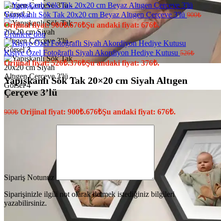
Yapışkanlı Sök Tak 20x20 cm Beyaz Altıgen Çerçeve 3'lü
900
₺
Orijinal fiyat: 900₺.
676
₺
Şu andaki fiyat: 676₺.
Ürünlere dön
Kişiye Özel Fotoğraflı Siyah Akordiyon Hediye Kutusu
526
₺
Orijinal fiyat: 526₺.
376
₺
Şu andaki fiyat: 376₺.
Yapışkanlı Sök Tak 20×20 cm Siyah Altıgen
Çerçeve 3’lü
Orijinal fiyat: 900₺.
676
₺
Şu andaki fiyat: 676₺.
900
₺
Sipariş Notunuz
Siparişinizle ilgili not olarak iletmek istediğiniz bilgileri
yazabilirsiniz.