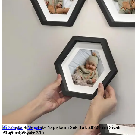
Ana Sayfa
»
Mağaza
»
Yapışkanlı Sök Tak 20×20 cm Siyah
Altıgen Çerçeve 3’lü