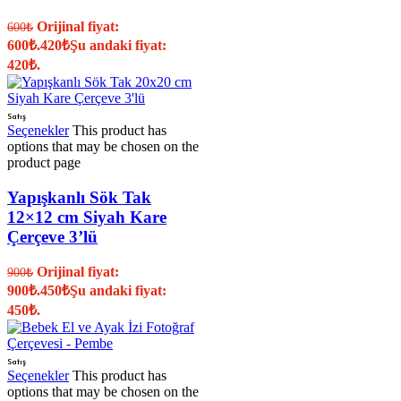
Orijinal fiyat:
600
₺
600₺.
420
₺
Şu andaki fiyat:
420₺.
Satış
Seçenekler
This product has
options that may be chosen on the
product page
Yapışkanlı Sök Tak
12×12 cm Siyah Kare
Çerçeve 3’lü
Orijinal fiyat:
900
₺
900₺.
450
₺
Şu andaki fiyat:
450₺.
Satış
Seçenekler
This product has
options that may be chosen on the