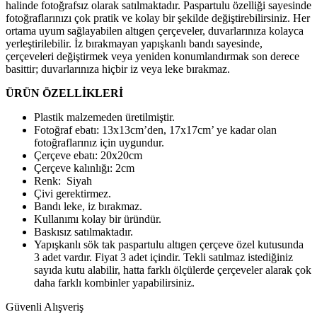
halinde fotoğrafsız olarak satılmaktadır. Paspartulu özelliği sayesinde
fotoğraflarınızı çok pratik ve kolay bir şekilde değiştirebilirsiniz. Her
ortama uyum sağlayabilen altıgen çerçeveler, duvarlarınıza kolayca
yerleştirilebilir. İz bırakmayan yapışkanlı bandı sayesinde,
çerçeveleri değiştirmek veya yeniden konumlandırmak son derece
basittir; duvarlarınıza hiçbir iz veya leke bırakmaz.
ÜRÜN ÖZELLİKLERİ
Plastik malzemeden üretilmiştir.
Fotoğraf ebatı: 13x13cm’den, 17x17cm’ ye kadar olan
fotoğraflarınız için uygundur.
Çerçeve ebatı: 20x20cm
Çerçeve kalınlığı: 2cm
Renk: Siyah
Çivi gerektirmez.
Bandı leke, iz bırakmaz.
Kullanımı kolay bir üründür.
Baskısız satılmaktadır.
Yapışkanlı sök tak paspartulu altıgen çerçeve özel kutusunda
3 adet vardır. Fiyat 3 adet içindir. Tekli satılmaz istediğiniz
sayıda kutu alabilir, hatta farklı ölçülerde çerçeveler alarak çok
daha farklı kombinler yapabilirsiniz.
Güvenli Alışveriş