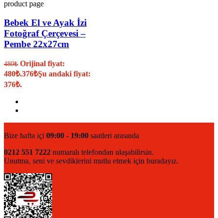
product page
Bebek El ve Ayak İzi
Fotoğraf Çerçevesi –
Pembe 22x27cm
Orijinal fiyat:
480
₺
480₺.
376
₺
Şu andaki fiyat:
376₺.
Bize hafta içi
09:00 - 19:00
saatleri arasında
0212 551 7222
numaralı telefondan ulaşabilirsin.
Unutma, seni ve sevdiklerini mutlu etmek için buradayız.