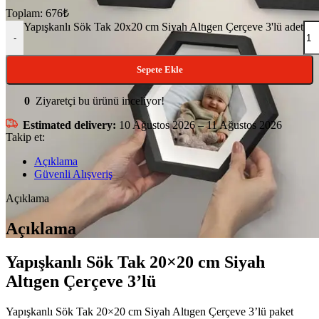
Toplam:
676
₺
Yapışkanlı Sök Tak 20x20 cm Siyah Altıgen Çerçeve 3'lü adet
-
Sepete Ekle
0
Ziyaretçi bu ürünü inceliyor!
Estimated delivery:
10 Ağustos 2026 – 11 Ağustos 2026
Takip et:
Açıklama
Güvenli Alışveriş
Açıklama
Açıklama
Yapışkanlı Sök Tak 20×20 cm Siyah
Altıgen Çerçeve 3’lü
Yapışkanlı Sök Tak 20×20 cm Siyah Altıgen Çerçeve 3’lü paket