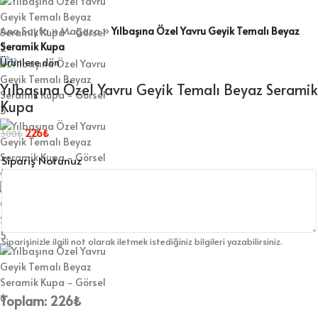
Ana Sayfa
»
Mağaza
»
Yılbaşına Özel Yavru Geyik Temalı Beyaz
Seramik Kupa
Ürünlere dön
Yılbaşına Özel Yavru Geyik Temalı Beyaz Seramik
Kupa
226
₺
300
₺
Sipariş Notunuz
Siparişinizle ilgili not olarak iletmek istediğiniz bilgileri yazabilirsiniz.
Toplam:
226
₺