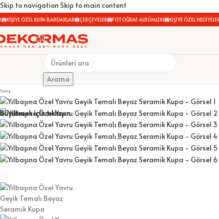
Skip to navigation
Skip to main content
KİŞİYE ÖZEL KUPA BARDAKLAR
ÇERÇEVELER
FOTOĞRAF ALBÜMLERİ
KİŞİYE ÖZEL HEDİYELER
Arama
Satış
Büyütmek için tıklayın