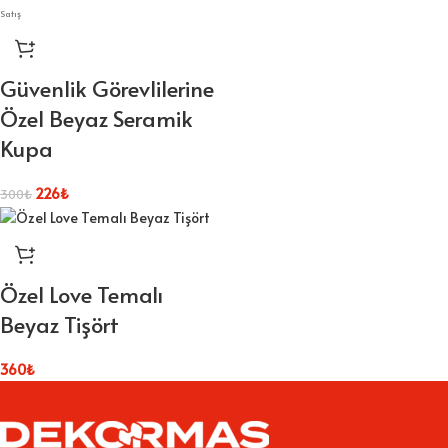
Satış
Güvenlik Görevlilerine
Özel Beyaz Seramik
Kupa
226
₺
300
₺
Özel Love Temalı
Beyaz Tişört
360
₺