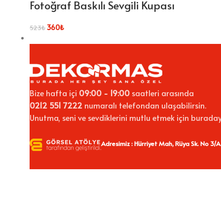
Fotoğraf Baskılı Sevgili Kupası
360
₺
523
₺
Bize hafta içi
09:00 - 19:00
saatleri arasında
0212 551 7222
numaralı telefondan ulaşabilirsin.
Unutma, seni ve sevdiklerini mutlu etmek için buraday
Adresimiz : Hürriyet Mah, Rüya Sk. No 3/A