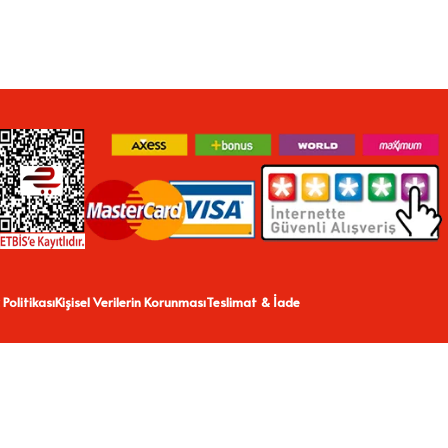
 Politikası
Kişisel Verilerin Korunması
Teslimat & İade