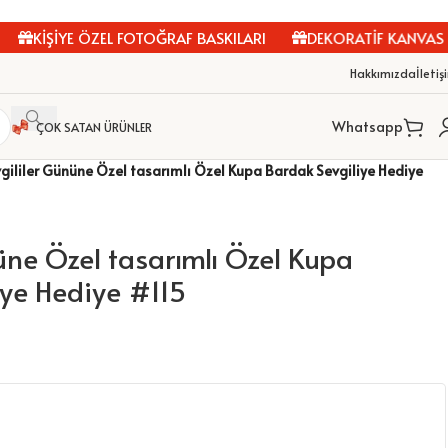
KİŞİYE ÖZEL FOTOĞRAF BASKILARI
DEKORATİF KANVAS TA
Hakkımızda
İletiş
Whatsapp
ÇOK SATAN ÜRÜNLER
gililer Gününe Özel tasarımlı Özel Kupa Bardak Sevgiliye Hediye
üne Özel tasarımlı Özel Kupa
iye Hediye #115