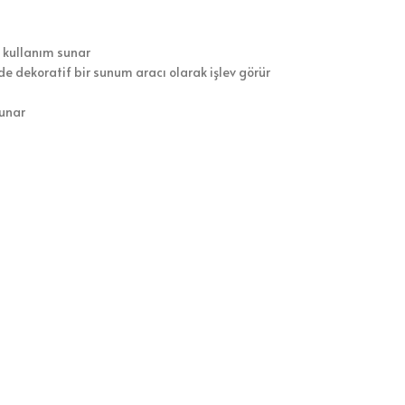
 kullanım sunar
e dekoratif bir sunum aracı olarak işlev görür
sunar