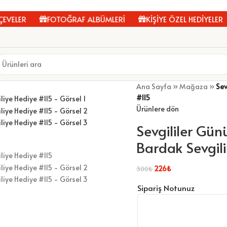
ELER
FOTOĞRAF ALBÜMLERİ
KİŞİYE ÖZEL HEDİYELER
Ana Sayfa
»
Mağaza
»
Sev
#115
Ürünlere dön
Sevgililer Gün
Bardak Sevgil
226
₺
300
₺
Sipariş Notunuz