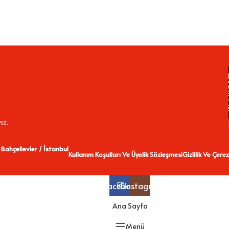
ız.
 Bahçelievler / İstanbul
Kullanım Koşulları Ve Üyelik Sözleşmesi
Gizlilik Ve Çerez
Facebook
Instagram
Ana Sayfa
Menü