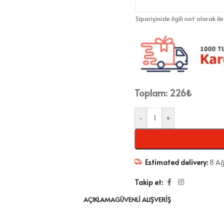
Siparişinizle ilgili not olarak il
Toplam:
226
₺
-
+
Estimated delivery:
8 Ağ
Takip et:
AÇIKLAMA
GÜVENLI ALIŞVERIŞ