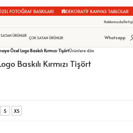
FOTOĞRAF BASKILARI
DEKORATİF KANVAS TABLOLAR
K
Hakkımızda
İletiş
Whatsapp
ÇOK SATAN ÜRÜNLER
maya Özel Logo Baskılı Kırmızı Tişört
Ürünlere dön
ogo Baskılı Kırmızı Tişört
S
XS