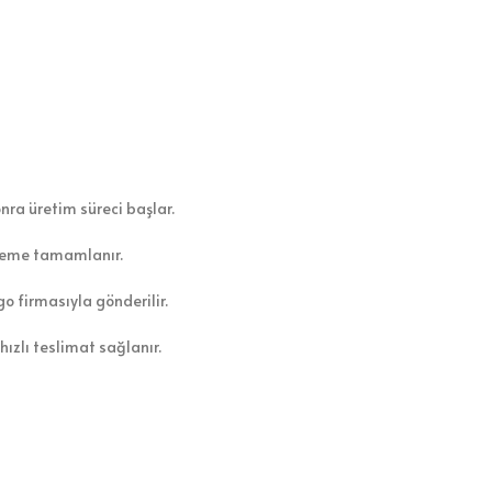
ra üretim süreci başlar.
leme tamamlanır.
o firmasıyla gönderilir.
ızlı teslimat sağlanır.