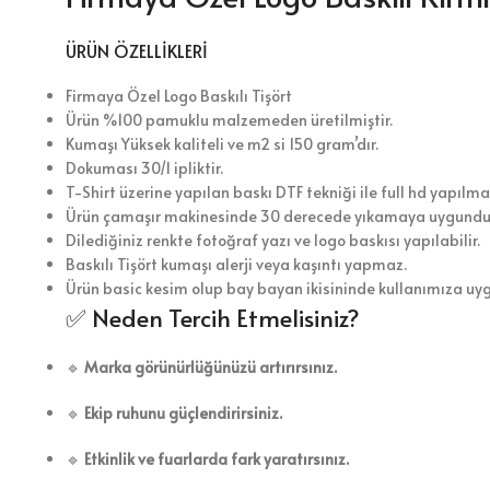
ÜRÜN ÖZELLİKLERİ
Firmaya Özel Logo Baskılı Tişört
Ürün %100 pamuklu malzemeden üretilmiştir.
Kumaşı Yüksek kaliteli ve m2 si 150 gram’dır.
Dokuması 30/1 ipliktir.
T-Shirt üzerine yapılan baskı DTF tekniği ile full hd yapılma
Ürün çamaşır makinesinde 30 derecede yıkamaya uygundu
Dilediğiniz renkte fotoğraf yazı ve logo baskısı yapılabilir.
Baskılı Tişört kumaşı alerji veya kaşıntı yapmaz.
Ürün basic kesim olup bay bayan ikisininde kullanımıza uy
✅ Neden Tercih Etmelisiniz?
🔹
Marka görünürlüğünüzü artırırsınız.
🔹
Ekip ruhunu güçlendirirsiniz.
🔹
Etkinlik ve fuarlarda fark yaratırsınız.