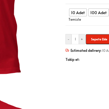
10 Adet
100 Adet
Temizle
-
+
Sepete Ekle
Estimated delivery:
10 A
Takip et: