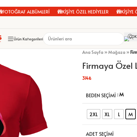
OĞRAF ALBÜMLERİ
KİŞİYE ÖZEL HEDİYELER
KİŞİYE ÖZEL 
Ürün Kategorileri
Ana Sayfa
»
Mağaza
»
Fir
Firmaya Özel L
314
₺
: M
BEDEN SEÇIMI
2XL
XL
L
M
ADET SEÇIMI