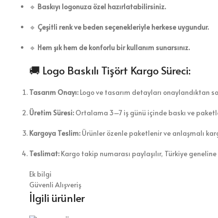
🔹
Baskıyı logonuza özel hazırlatabilirsiniz.
🔹
Çeşitli renk ve beden seçenekleriyle herkese uygundur.
🔹
Hem şık hem de konforlu bir kullanım sunarsınız.
🚚 Logo Baskılı Tişört Kargo Süreci:
Tasarım Onayı:
Logo ve tasarım detayları onaylandıktan son
Üretim Süresi:
Ortalama 3–7 iş günü içinde baskı ve paket
Kargoya Teslim:
Ürünler özenle paketlenir ve anlaşmalı karg
Teslimat:
Kargo takip numarası paylaşılır, Türkiye geneline h
Ek bilgi
Güvenli Alışveriş
İlgili ürünler