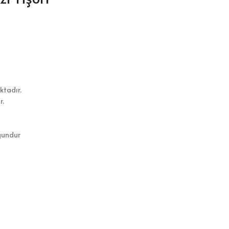
ktadır.
r.
gundur