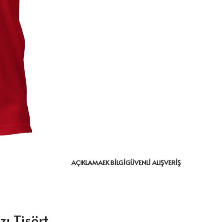
AÇIKLAMA
EK BILGI
GÜVENLI ALIŞVERIŞ
zı Tişört