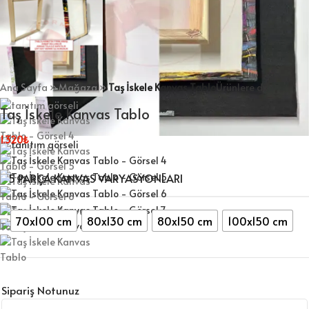
Ana Sayfa
»
Mağaza
»
Taş İskele Kanvas Tablo
Ürünlere dön
Taş İskele Kanvas Tablo
1.320
₺
5 PARÇA KANVAS VARYASYONLARI
70x100 cm
80x130 cm
80x150 cm
100x150 cm
Sipariş Notunuz