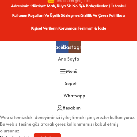
Adresimiz : Hürriyet Mah, Rüya Sk. No 3/A Bahçelievler / İstanbul
Kullanım Koşulları Ve Üyelik Sözleşmesi
Gizlilik Ve Çerez Politikası
Kişisel Verilerin Korunması
Teslimat & İade
Facebook
Instagram
Ana Sayfa
Menü
Sepet
Whatsapp
Hesabım
Web sitemizdeki deneyiminizi iyileştirmek için çerezler kullanıyoruz.
Bu web sitesine göz atarak çerez kullanımımızı kabul etmiş
olursunuz.