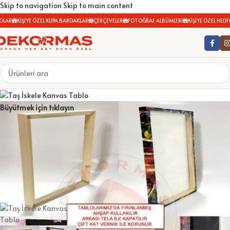
Skip to navigation
Skip to main content
LAR
KİŞİYE ÖZEL KUPA BARDAKLAR
ÇERÇEVELER
FOTOĞRAF ALBÜMLERİ
KİŞİYE ÖZEL HEDİYE
Büyütmek için tıklayın