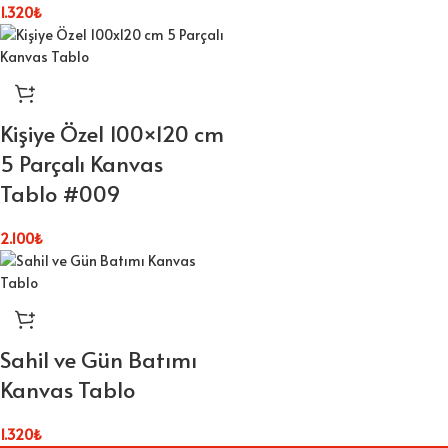
1.320
₺
Kişiye Özel 100×120 cm
5 Parçalı Kanvas
Tablo #009
2.100
₺
Sahil ve Gün Batımı
Kanvas Tablo
1.320
₺