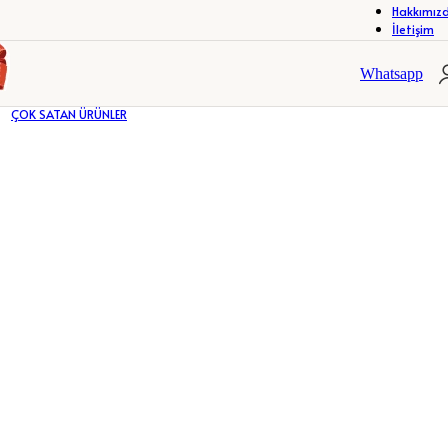
Hakkımız
İletişim
R
ÇERÇEVELER
FOTOĞRAF ALBÜMLERİ
R
ÇERÇEVELER
FOTOĞRAF ALBÜMLERİ
Whatsapp
ÇOK SATAN ÜRÜNLER