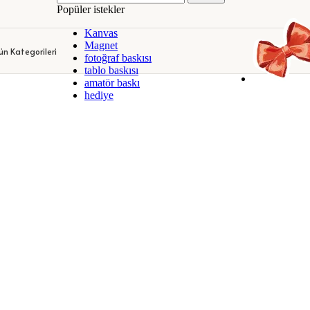
Popüler istekler
DEKORATİF KANVAS TABLOLAR
KİŞİYE ÖZEL KUPA BARDAKLA
Kanvas
DEKORATİF KANVAS TABLOLAR
KİŞİYE ÖZEL KUPA BARDAKLA
Magnet
ün Kategorileri
fotoğraf baskısı
tablo baskısı
amatör baskı
hediye