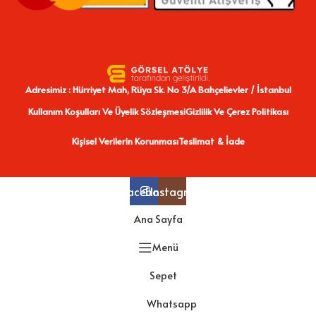
Adresimiz : Hürriyet Mah, Rüya Sk. No 3/A Bahçelievler / İstanbul
Kullanım Koşulları Ve Üyelik Sözleşmesi
Gizlilik Ve Çerez Politikası
Kişisel Verilerin Korunması
Teslimat & İade
Facebook
Instagram
Ana Sayfa
Menü
Sepet
Whatsapp