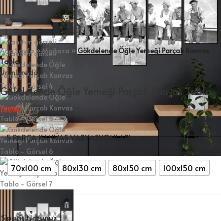
Ana Sayfa
»
Mağaza
»
Gökdelende Öğle Yemeği Parçalı Kanvas
Tablo
Ürünlere dön
Gökdelende Öğle Yemeği Parçalı Kanvas Tablo
1.320
₺
5 PARÇA KANVAS VARYASYONLARI
70x100 cm
80x130 cm
80x150 cm
100x150 cm
Sipariş Notunuz