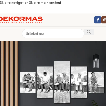
Skip to navigation
Skip to main content
PA BARDAKLAR
ÇERÇEVELER
FOTOĞRAF ALBÜMLERİ
KİŞİYE ÖZEL HEDİYELER
KİŞİYE ÖZEL FOT