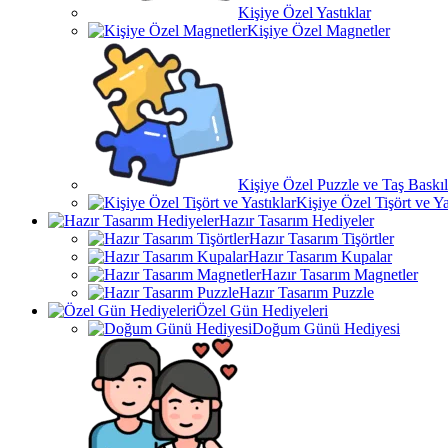
Kişiye Özel Yastıklar
Kişiye Özel Magnetler
Kişiye Özel Puzzle ve Taş Baskıl
Kişiye Özel Tişört ve Ya
Hazır Tasarım Hediyeler
Hazır Tasarım Tişörtler
Hazır Tasarım Kupalar
Hazır Tasarım Magnetler
Hazır Tasarım Puzzle
Özel Gün Hediyeleri
Doğum Günü Hediyesi