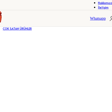
Hakkımız
İletişim
R
ÇERÇEVELER
FOTOĞRAF ALBÜMLERİ
R
ÇERÇEVELER
FOTOĞRAF ALBÜMLERİ
Whatsapp
ÇOK SATAN ÜRÜNLER