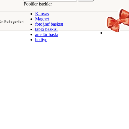
Popüler istekler
DEKORATİF KANVAS TABLOLAR
KİŞİYE ÖZEL KUPA BARDAKLA
Kanvas
DEKORATİF KANVAS TABLOLAR
KİŞİYE ÖZEL KUPA BARDAKLA
Magnet
ün Kategorileri
fotoğraf baskısı
tablo baskısı
amatör baskı
hediye