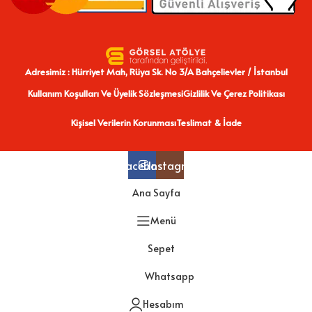
Adresimiz : Hürriyet Mah, Rüya Sk. No 3/A Bahçelievler / İstanbul
Kullanım Koşulları Ve Üyelik Sözleşmesi
Gizlilik Ve Çerez Politikası
Kişisel Verilerin Korunması
Teslimat & İade
Facebook
Instagram
Ana Sayfa
Menü
Sepet
Whatsapp
Hesabım