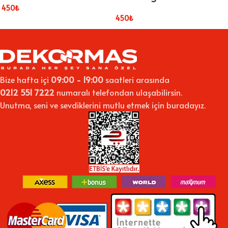
450
₺
450
₺
Bize hafta içi
09:00 - 19:00
saatleri arasında
0212 551 7222
numaralı telefondan ulaşabilirsin.
Unutma, seni ve sevdiklerini mutlu etmek için buradayız.