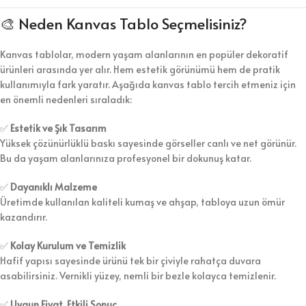
🎨 Neden Kanvas Tablo Seçmelisiniz?
Kanvas tablolar, modern yaşam alanlarının en popüler dekoratif
ürünleri arasında yer alır. Hem estetik görünümü hem de pratik
kullanımıyla fark yaratır. Aşağıda kanvas tablo tercih etmeniz için
en önemli nedenleri sıraladık:
✅
Estetik ve Şık Tasarım
Yüksek çözünürlüklü baskı sayesinde görseller canlı ve net görünür.
Bu da yaşam alanlarınıza profesyonel bir dokunuş katar.
✅
Dayanıklı Malzeme
Üretimde kullanılan kaliteli kumaş ve ahşap, tabloya uzun ömür
kazandırır.
✅
Kolay Kurulum ve Temizlik
Hafif yapısı sayesinde ürünü tek bir çiviyle rahatça duvara
asabilirsiniz. Vernikli yüzey, nemli bir bezle kolayca temizlenir.
✅
Uygun Fiyat, Etkili Sonuç