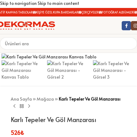
Skip to navigation
Skip to main content
İF KANVAS TABLOLAR
KİŞİYE ÖZEL KUPA BARDAKLAR
ÇERÇEVELER
FOTOĞRAF ALBÜMLERİ
Büyütmek için tıklayın
Ana Sayfa
»
Mağaza
»
Karlı Tepeler Ve Göl Manzarası
Karlı Tepeler Ve Göl Manzarası
526
₺