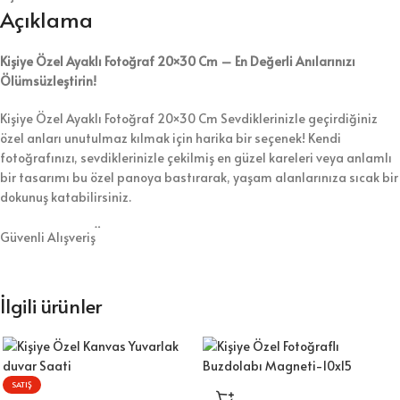
Açıklama
Kişiye Özel Ayaklı Fotoğraf 20×30 Cm – En Değerli Anılarınızı
Ölümsüzleştirin!
Kişiye Özel Ayaklı Fotoğraf 20×30 Cm Sevdiklerinizle geçirdiğiniz
özel anları unutulmaz kılmak için harika bir seçenek! Kendi
fotoğrafınızı, sevdiklerinizle çekilmiş en güzel kareleri veya anlamlı
bir tasarımı bu özel panoya bastırarak, yaşam alanlarınıza sıcak bir
dokunuş katabilirsiniz.
🌟
Neden Kişiye Özel Fotoğraf Panosu?
Güvenli Alışveriş
✔
Size Özel Tasarım:
Fotoğrafınızı yükleyin, biz en kaliteli şekilde
baskıya dönüştürelim!
✔
Dekoratif ve Anlamlı:
Hem evinizde hem de ofisinizde en değerli
İlgili ürünler
anılarınızı sergileyin.
✔
Sevdiklerinize Özel Hediye:
Doğum günleri, yıl dönümleri, Anneler
Günü ve Babalar Günü için benzersiz bir hediye alternatifi.
✔
Dayanıklı ve Şık:
Canlı renkler, yüksek kaliteli baskı ve sağlam ayak
SATIŞ
desteği ile uzun ömürlü kullanım.