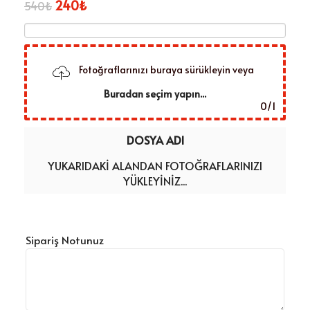
240
₺
540
₺
Fotoğraflarınızı buraya sürükleyin veya
Buradan seçim yapın...
0
/
1
DOSYA ADI
YUKARIDAKI ALANDAN FOTOĞRAFLARINIZI
YÜKLEYINIZ...
Sipariş Notunuz