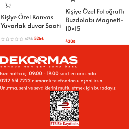
Kişiye Özel Fotoğraflı
Kişiye Özel Kanvas
Buzdolabı Magneti-
Yuvarlak duvar Saati
10×15
526
₺
676
₺
420
₺
Bize hafta içi
09:00 - 19:00
saatleri arasında
0212 551 7222
numaralı telefondan ulaşabilirsin.
Unutma, seni ve sevdiklerini mutlu etmek için buradayız.