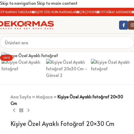
Skip to navigation
Skip to main content
İF KANVAS TABLOLAR
KİŞİYE ÖZEL KUPA BARDAKLAR
ÇERÇEVELER
FOTOĞRAF ALBÜMLERİ
Büyütmek için tıklayın
SATIŞ
Ana Sayfa
»
Mağaza
»
Kişiye Özel Ayaklı Fotoğraf 20×30
Cm
Kişiye Özel Ayaklı Fotoğraf 20×30 Cm