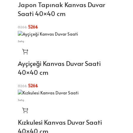
Japon Tapınak Kanvas Duvar
Saati 40×40 cm
526
₺
826
₺
Satış
Ayçiçeği Kanvas Duvar Saati
40×40 cm
526
₺
826
₺
Satış
Kızkulesi Kanvas Duvar Saati
40×40 cm