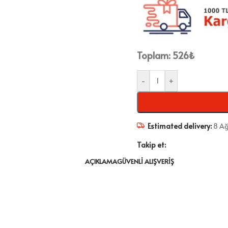
Toplam:
526
₺
-
+
Estimated delivery:
8 Ağ
Takip et:
AÇIKLAMA
GÜVENLI ALIŞVERIŞ