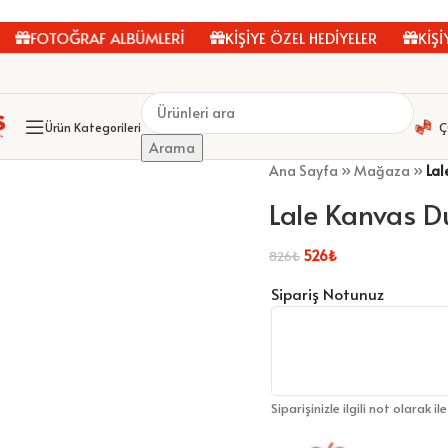
FOTOĞRAF ALBÜMLERİ
KİŞİYE ÖZEL HEDİYELER
KİŞİYE 
Ürün Kategorileri
Ç
Arama
Ana Sayfa
»
Mağaza
»
Lal
Lale Kanvas 
526
₺
826
₺
Sipariş Notunuz
Siparişinizle ilgili not olarak il