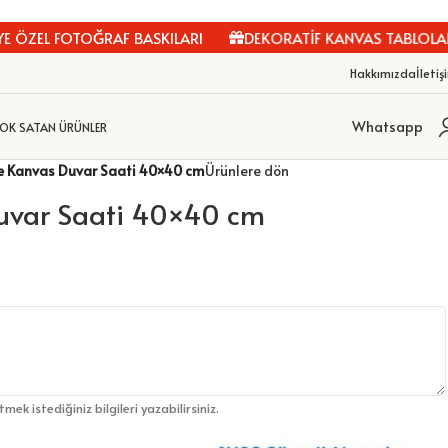
ÖZEL FOTOĞRAF BASKILARI
DEKORATİF KANVAS TABLOLAR
Hakkımızda
İletiş
Whatsapp
OK SATAN ÜRÜNLER
e Kanvas Duvar Saati 40×40 cm
Ürünlere dön
Duvar Saati 40×40 cm
etmek istediğiniz bilgileri yazabilirsiniz.