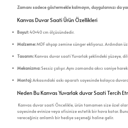
Zamanı sadece göstermekle kalmayın, duygularınızı da yan
Kanvas Duvar Saati Ürün Özellikleri
Boyut:
40×40 cm ölçüsündedir.
Malzeme:
MDF ahşap zemine sünger ekliyoruz. Ardından üze
Tasarım:
Kanvas duvar saati Yuvarlak şeklindeki yüzeye, diled
Mekanizma:
Sessiz çalışır. Aynı zamanda akıcı saniye harek
Montaj:
Arkasındaki askı aparatı sayesinde kolayca duvara 
Neden Bu Kanvas Yuvarlak duvar Saati Tercih Etm
Kanvas duvar saati Öncelikle, ürün tamamen size özel olarak 
sayesinde evinize veya ofisinize estetik bir hava katar. Bun
vereceğiniz anlamlı bir hediye seçeneği haline gelir.