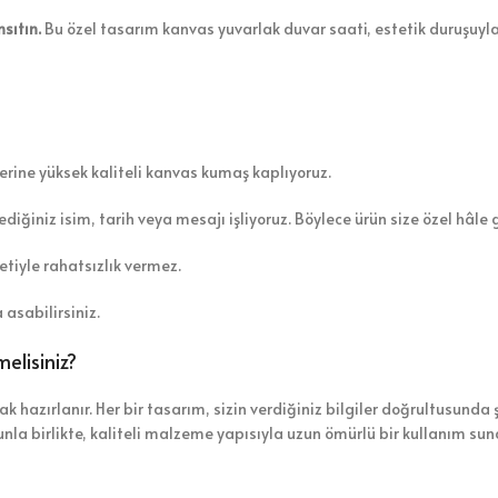
sıtın.
Bu özel tasarım kanvas yuvarlak duvar saati, estetik duruşuyla
rine yüksek kaliteli kanvas kumaş kaplıyoruz.
iğiniz isim, tarih veya mesajı işliyoruz. Böylece ürün size özel hâle g
etiyle rahatsızlık vermez.
asabilirsiniz.
elisiniz?
hazırlanır. Her bir tasarım, sizin verdiğiniz bilgiler doğrultusunda ş
unla birlikte, kaliteli malzeme yapısıyla uzun ömürlü bir kullanım su