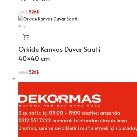
526
₺
826
₺
Satış
Orkide Kanvas Duvar Saati
40×40 cm
526
₺
826
₺
Bize hafta içi
09:00 - 19:00
saatleri arasında
0212 551 7222
numaralı telefondan ulaşabilirsin.
Unutma, seni ve sevdiklerini mutlu etmek için buraday