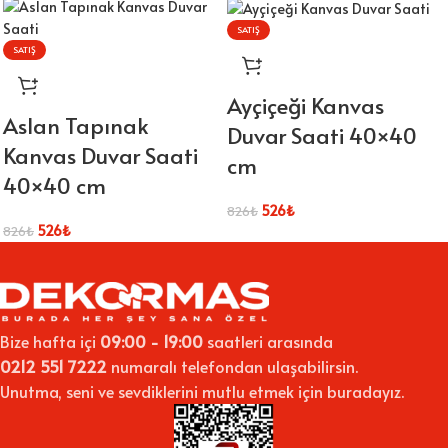
SATIŞ
SATIŞ
Ayçiçeği Kanvas
Aslan Tapınak
Duvar Saati 40×40
Kanvas Duvar Saati
cm
40×40 cm
526
₺
826
₺
526
₺
826
₺
Bize hafta içi
09:00 - 19:00
saatleri arasında
0212 551 7222
numaralı telefondan ulaşabilirsin.
Unutma, seni ve sevdiklerini mutlu etmek için buradayız.