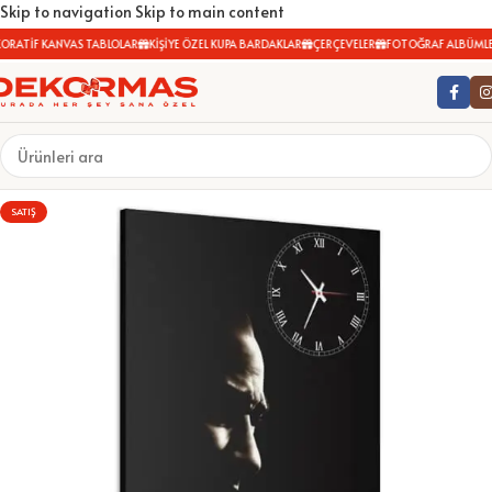
Skip to navigation
Skip to main content
RATİF KANVAS TABLOLAR
KİŞİYE ÖZEL KUPA BARDAKLAR
ÇERÇEVELER
FOTOĞRAF ALBÜMLER
SATIŞ