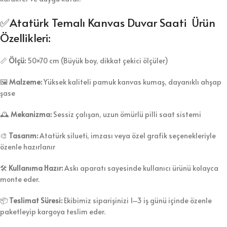
✅Atatürk Temalı Kanvas Duvar Saati Ürün
Özellikleri:
📏
Ölçü:
50×70 cm (Büyük boy, dikkat çekici ölçüler)
🖼️
Malzeme:
Yüksek kaliteli pamuk kanvas kumaş, dayanıklı ahşap
şase
🕰️
Mekanizma:
Sessiz çalışan, uzun ömürlü pilli saat sistemi
🎨
Tasarım:
Atatürk silueti, imzası veya özel grafik seçenekleriyle
özenle hazırlanır
🛠️
Kullanıma Hazır:
Askı aparatı sayesinde kullanıcı ürünü kolayca
monte eder.
📦
Teslimat Süresi:
Ekibimiz siparişinizi 1–3 iş günü içinde özenle
paketleyip kargoya teslim eder.