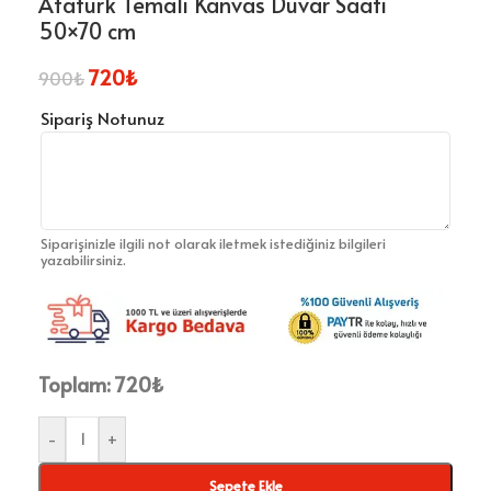
Atatürk Temalı Kanvas Duvar Saati
50×70 cm
720
₺
900
₺
Sipariş Notunuz
Siparişinizle ilgili not olarak iletmek istediğiniz bilgileri
yazabilirsiniz.
Toplam:
720
₺
-
+
Sepete Ekle