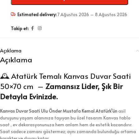
Estimated delivery:
7 Ağustos 2026 – 8 Ağustos 2026
Takip et:
Açıklama
Açıklama
🕰️ Atatürk Temalı Kanvas Duvar Saati
50×70 cm –
Zamansız Lider, Şık Bir
Detayla Evinizde.
Kanvas Duvar Saati Ulu Önder Mustafa Kemal Atatürk’ün
asil
duruşunu yaşam alanınıza taşıyan bu özel tasarım Kanvas tablo
saat , ev dekorasyonunuza hem anlam hem de estetik kazandırır.
Saat sadece zamanı göstermez; aynı zamanda bulunduğu ortama
karakter ve duygu katar.