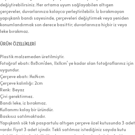
değiştirebilirsiniz. Her ortama uyum sağlayabilen altıgen
çerçeveler, duvarlarınıza kolayca yerleştirilebilir. İz bırakmayan
yapışkanlı bandı sayesinde, çerçeveleri değiştirmek veya yeniden
konumlandırmak son derece basittir; duvarlarınıza hiçbir iz veya
leke bırakmaz.
ÜRÜN ÖZELLİKLERİ
Plastik malzemeden üretilmiştir.
Fotoğraf ebatı: 8x8cm’den, 11x11cm’ ye kadar olan fotoğraflarınız için
uygundur.
Çerçeve ebatı: 14x14cm
Çerçeve kalınlığı: 2cm
Renk: Beyaz
Çivi gerektirmez.
Bandı leke, iz bırakmaz.
Kullanımı kolay bir üründür.
Baskısız satılmaktadır.
Yapışkanlı sök tak paspartulu altıgen çerçeve özel kutusunda 3 adet
vardır. Fiyat 3 adet içindir. Tekli satılmaz istediğiniz sayıda kutu