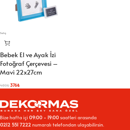
Satış
Bebek El ve Ayak İzi
Fotoğraf Çerçevesi –
Mavi 22x27cm
376
₺
480
₺
Bize hafta içi
09:00 - 19:00
saatleri arasında
0212 551 7222
numaralı telefondan ulaşabilirsin.