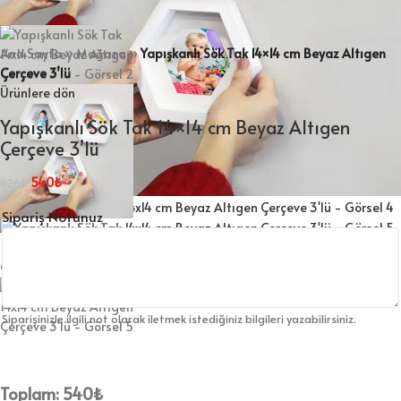
Ana Sayfa
»
Mağaza
»
Yapışkanlı Sök Tak 14×14 cm Beyaz Altıgen
Çerçeve 3’lü
Ürünlere dön
Yapışkanlı Sök Tak 14×14 cm Beyaz Altıgen
Çerçeve 3’lü
540
₺
826
₺
Sipariş Notunuz
Siparişinizle ilgili not olarak iletmek istediğiniz bilgileri yazabilirsiniz.
Toplam:
540
₺