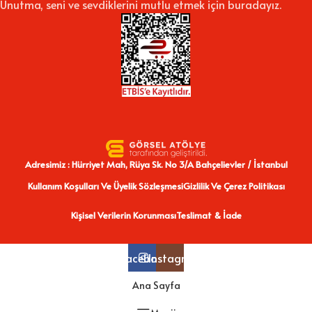
Unutma, seni ve sevdiklerini mutlu etmek için buradayız.
Adresimiz : Hürriyet Mah, Rüya Sk. No 3/A Bahçelievler / İstanbul
Kullanım Koşulları Ve Üyelik Sözleşmesi
Gizlilik Ve Çerez Politikası
Kişisel Verilerin Korunması
Teslimat & İade
Facebook
Instagram
Ana Sayfa