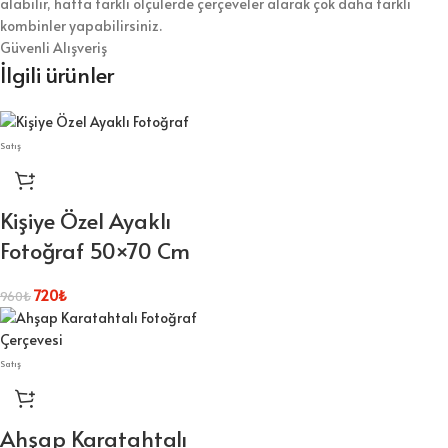
alabilir, hatta farklı ölçülerde çerçeveler alarak çok daha farklı
kombinler yapabilirsiniz.
Güvenli Alışveriş
İlgili ürünler
Satış
Kişiye Özel Ayaklı
Fotoğraf 50×70 Cm
720
₺
960
₺
Satış
Ahşap Karatahtalı