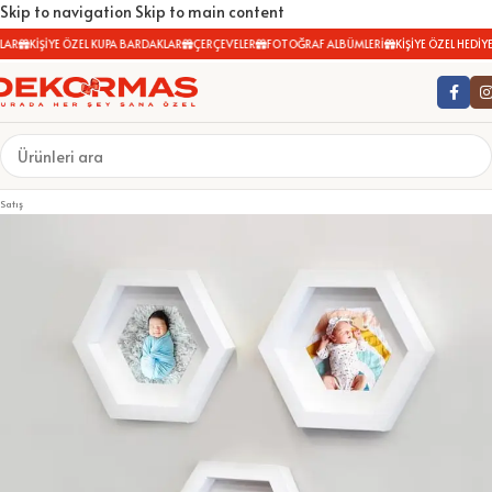
Skip to navigation
Skip to main content
AR
KİŞİYE ÖZEL KUPA BARDAKLAR
ÇERÇEVELER
FOTOĞRAF ALBÜMLERİ
KİŞİYE ÖZEL HEDİYEL
Satış