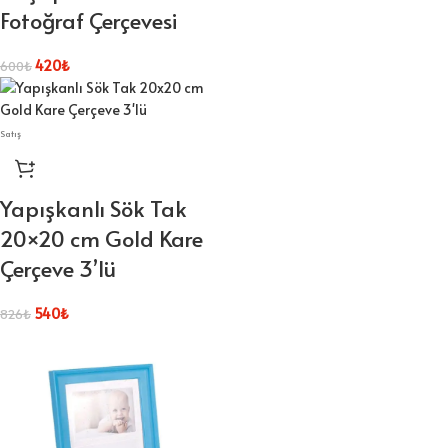
Fotoğraf Çerçevesi
420
₺
600
₺
Satış
Yapışkanlı Sök Tak
20×20 cm Gold Kare
Çerçeve 3’lü
540
₺
826
₺