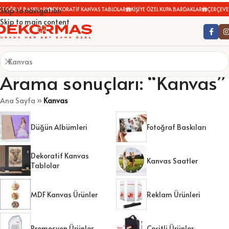
AF BASKILARI
DEKORATİF KANVAS TABLOLAR
KİŞİYE ÖZEL KUPA BARDAKLAR
ÇERÇEVELER
F
Skip to navigation
Skip to main content
Arama sonuçları: “Kanvas”
Ana Sayfa
»
Kanvas
Düğün Albümleri
Fotoğraf Baskıları
Dekoratif Kanvas
Kanvas Saatler
Tablolar
MDF Kanvas Ürünler
Reklam Ürünleri
Promosyon Ürünler
Çeşitli Ürünler