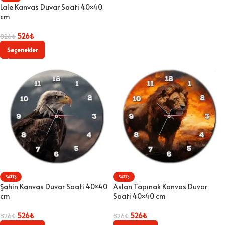
Lale Kanvas Duvar Saati 40×40
cm
526
₺
826
₺
Seçenekler
SATIŞ
SATIŞ
Şahin Kanvas Duvar Saati 40×40
Aslan Tapınak Kanvas Duvar
cm
Saati 40×40 cm
526
₺
526
₺
826
₺
826
₺