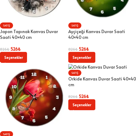
SATIŞ
SATIŞ
Japon Tapınak Kanvas Duvar
Ayçiçeği Kanvas Duvar Saati
Saati 40×40 cm
40×40 cm
526
₺
526
₺
826
₺
826
₺
Seçenekler
Seçenekler
SATIŞ
Orkide Kanvas Duvar Saati 40×40
cm
526
₺
826
₺
Seçenekler
SATIŞ