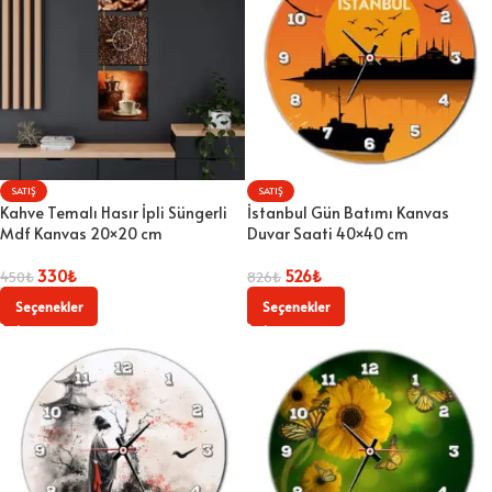
SATIŞ
SATIŞ
Kahve Temalı Hasır İpli Süngerli
İstanbul Gün Batımı Kanvas
Mdf Kanvas 20×20 cm
Duvar Saati 40×40 cm
330
₺
526
₺
450
₺
826
₺
Seçenekler
Seçenekler