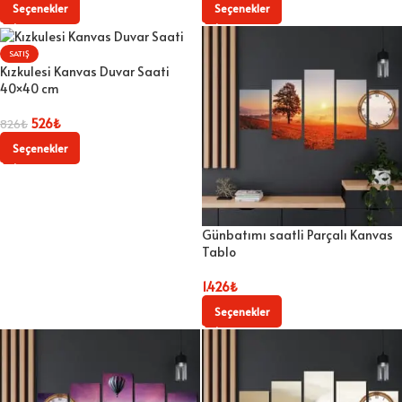
Seçenekler
Seçenekler
SATIŞ
Kızkulesi Kanvas Duvar Saati
40×40 cm
526
₺
826
₺
Seçenekler
Günbatımı saatli Parçalı Kanvas
Tablo
1.426
₺
Seçenekler