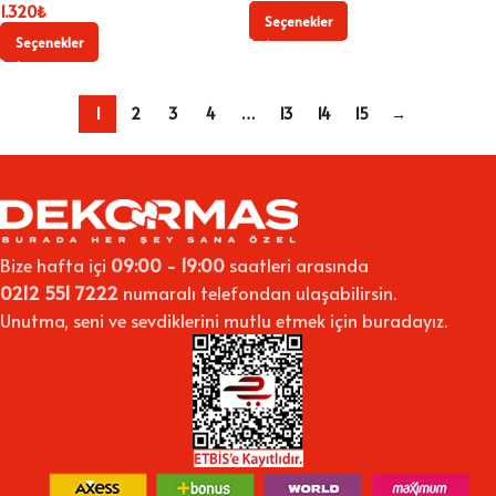
1.320
₺
Seçenekler
Seçenekler
1
2
3
4
…
13
14
15
→
Bize hafta içi
09:00 - 19:00
saatleri arasında
0212 551 7222
numaralı telefondan ulaşabilirsin.
Unutma, seni ve sevdiklerini mutlu etmek için buradayız.